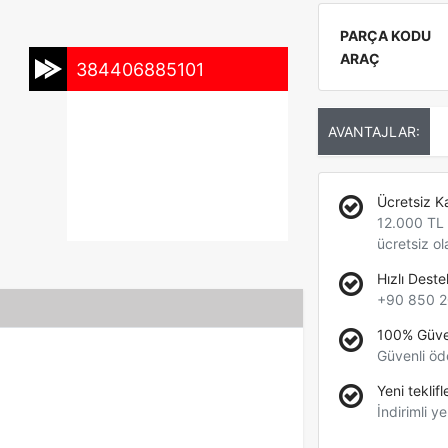
PARÇA KODU
ARAÇ
384406885101
AVANTAJLAR:
Ücretsiz K
12.000 TL +
ücretsiz ol
Hızlı Deste
+90 850 2
100% Güve
Güvenli öd
Yeni teklifl
İndirimli ye