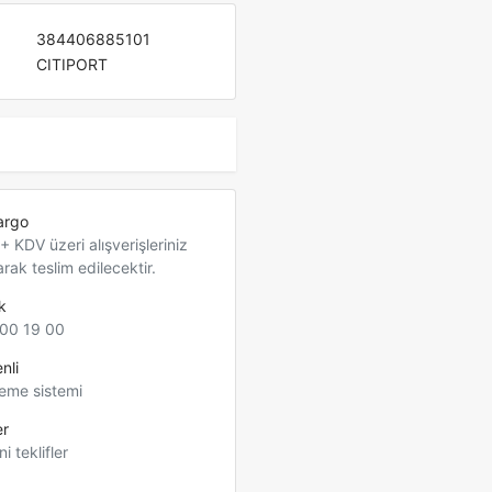
384406885101
CITIPORT
argo
 KDV üzeri alışverişleriniz
arak teslim edilecektir.
k
00 19 00
nli
eme sistemi
er
ni teklifler