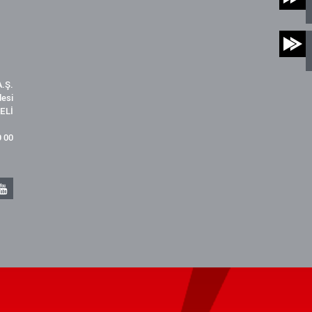
.Ş.
desi
ELİ
9 00