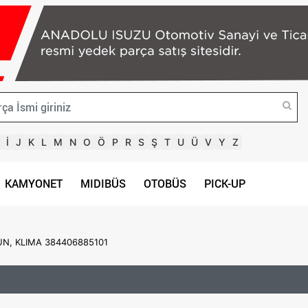
İ
J
K
L
M
N
O
Ö
P
R
S
Ş
T
U
Ü
V
Y
Z
KAMYONET
MIDIBÜS
OTOBÜS
PICK-UP
UN, KLIMA 384406885101