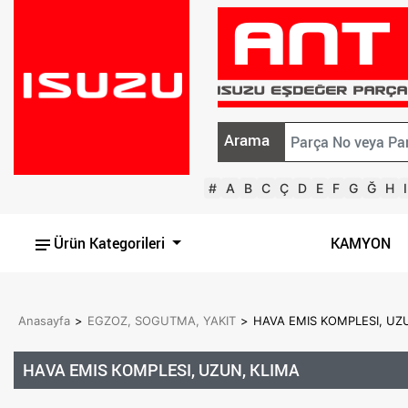
Arama
#
A
B
C
Ç
D
E
F
G
Ğ
H
I
Ürün Kategorileri
KAMYON
Anasayfa
>
EGZOZ, SOGUTMA, YAKIT
>
HAVA EMIS KOMPLESI, UZ
HAVA EMIS KOMPLESI, UZUN, KLIMA