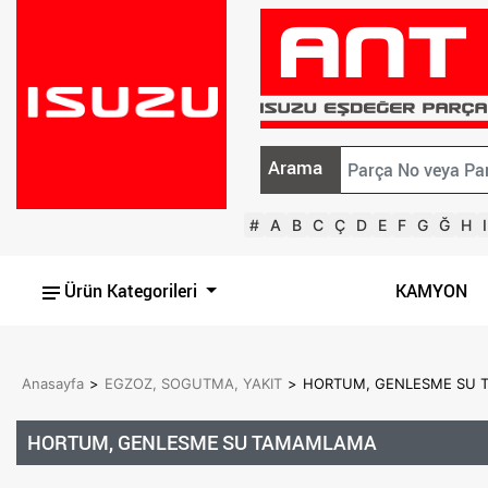
Arama
#
A
B
C
Ç
D
E
F
G
Ğ
H
I
Ürün Kategorileri
KAMYON
Anasayfa
>
EGZOZ, SOGUTMA, YAKIT
>
HORTUM, GENLESME SU 
HORTUM, GENLESME SU TAMAMLAMA