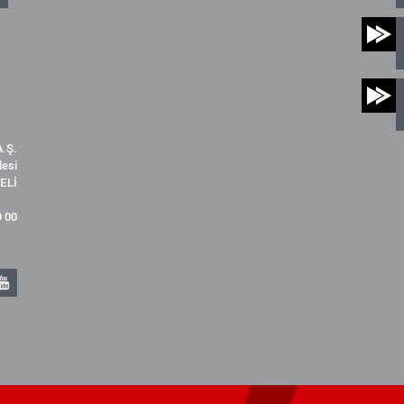
.Ş.
desi
ELİ
9 00