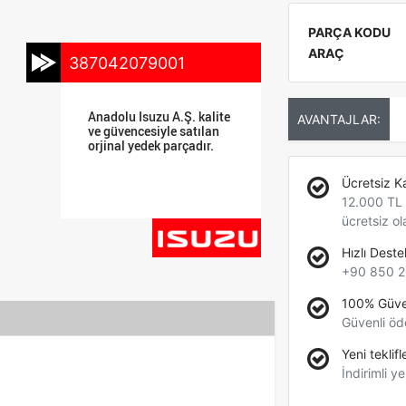
PARÇA KODU
ARAÇ
387042079001
Anadolu Isuzu A.Ş. kalite
AVANTAJLAR:
ve güvencesiyle satılan
orjinal yedek parçadır.
Ücretsiz K
12.000 TL +
ücretsiz ol
Hızlı Deste
+90 850 2
100% Güve
Güvenli öd
Yeni teklifl
İndirimli ye