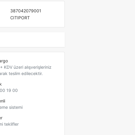
387042079001
CITIPORT
argo
 KDV üzeri alışverişleriniz
arak teslim edilecektir.
k
00 19 00
nli
eme sistemi
er
ni teklifler