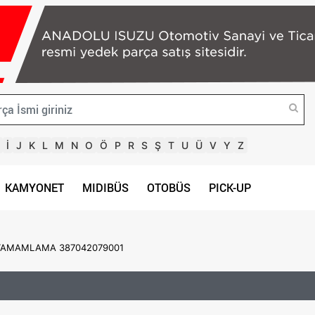
İ
J
K
L
M
N
O
Ö
P
R
S
Ş
T
U
Ü
V
Y
Z
KAMYONET
MIDIBÜS
OTOBÜS
PICK-UP
TAMAMLAMA 387042079001