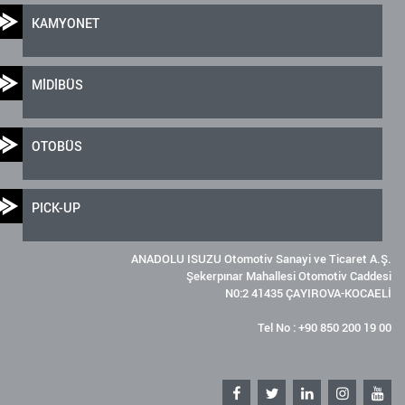
KAMYONET
MİDİBÜS
OTOBÜS
PICK-UP
ANADOLU ISUZU Otomotiv Sanayi ve Ticaret A.Ş.
Şekerpınar Mahallesi Otomotiv Caddesi
N0:2 41435 ÇAYIROVA-KOCAELİ
Tel No : +90 850 200 19 00