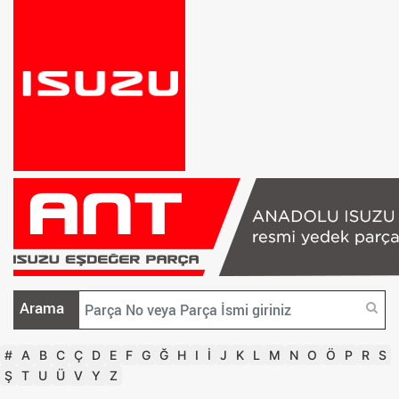
Arama
#
A
B
C
Ç
D
E
F
G
Ğ
H
I
İ
J
K
L
M
N
O
Ö
P
R
S
Ş
T
U
Ü
V
Y
Z