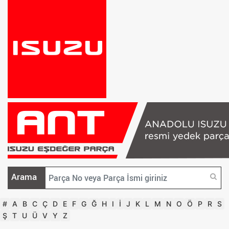
Arama
#
A
B
C
Ç
D
E
F
G
Ğ
H
I
İ
J
K
L
M
N
O
Ö
P
R
S
Ş
T
U
Ü
V
Y
Z