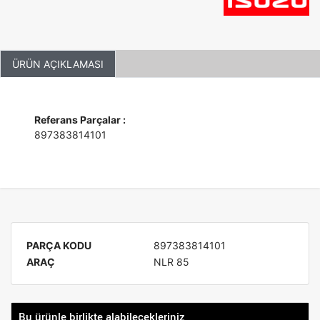
ÜRÜN AÇIKLAMASI
Referans Parçalar :
897383814101
PARÇA KODU
897383814101
ARAÇ
NLR 85
Bu ürünle birlikte alabilecekleriniz