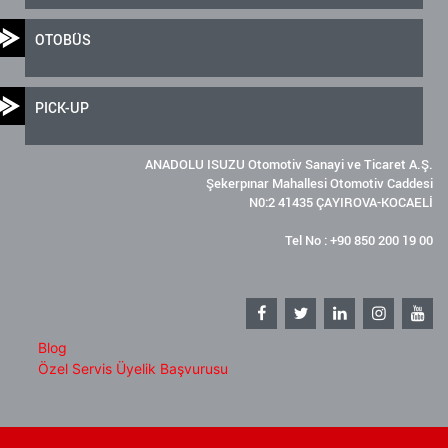
OTOBÜS
PICK-UP
ANADOLU ISUZU Otomotiv Sanayi ve Ticaret A.Ş.
Şekerpınar Mahallesi Otomotiv Caddesi
N0:2 41435 ÇAYIROVA-KOCAELİ
Tel No : +90 850 200 19 00
Blog
Özel Servis Üyelik Başvurusu