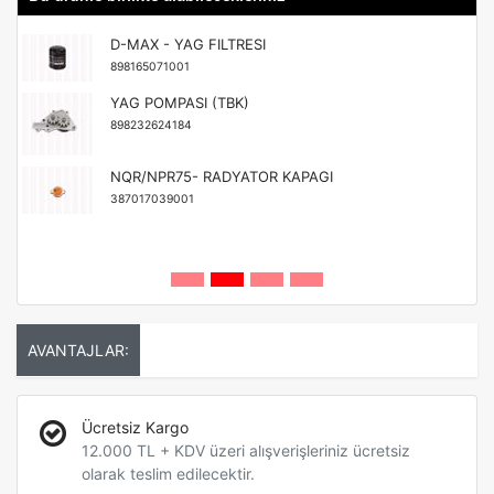
D-MAX - YAG FILTRESI
898165071001
YAG POMPASI (TBK)
898232624184
NQR/NPR75- RADYATOR KAPAGI
387017039001
AVANTAJLAR:
Ücretsiz Kargo
12.000 TL + KDV üzeri alışverişleriniz ücretsiz
olarak teslim edilecektir.