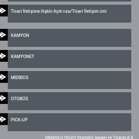
Ticari İletişime ilişkin Açık rıza/Ticari İletişim izni
KAMYON
KAMYONET
MİDİBÜS
OTOBÜS
PICK-UP
ANADOLU ISUZU Otomotiv Sanayi ve Ticaret A.Ş.