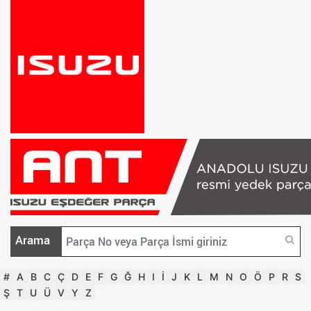
Arama
#
A
B
C
Ç
D
E
F
G
Ğ
H
I
İ
J
K
L
M
N
O
Ö
P
R
S
Ş
T
U
Ü
V
Y
Z