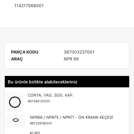
114217068001
PARÇA KODU
387003237001
ARAÇ
NPR 66
Bu ürünle birlikte alabilecekleriniz
CONTA, YAG. SOG. KAP.
897384130051
NPR66 / NPR75 / NPR71 - ÖN KRANK KEÇESİ
897329780051
KLIPS