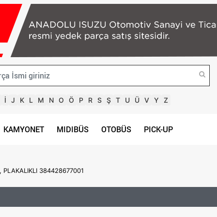
İ
J
K
L
M
N
O
Ö
P
R
S
Ş
T
U
Ü
V
Y
Z
KAMYONET
MIDIBÜS
OTOBÜS
PICK-UP
I, PLAKALIKLI 384428677001