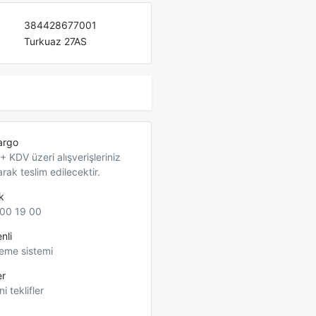
384428677001
Turkuaz 27AS
argo
 KDV üzeri alışverişleriniz
arak teslim edilecektir.
k
00 19 00
nli
eme sistemi
er
ni teklifler