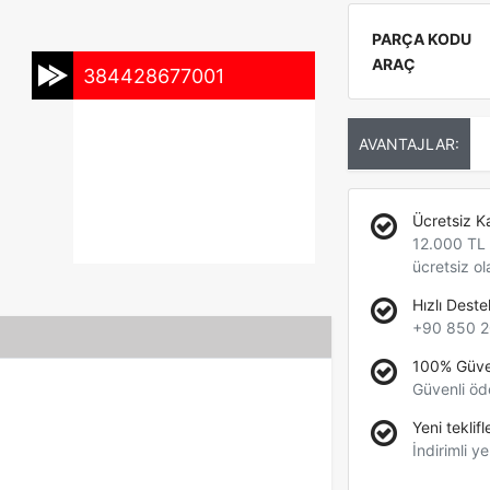
PARÇA KODU
ARAÇ
384428677001
AVANTAJLAR:
Ücretsiz K
12.000 TL +
ücretsiz ol
Hızlı Deste
+90 850 2
100% Güve
Güvenli öd
Yeni teklifl
İndirimli ye