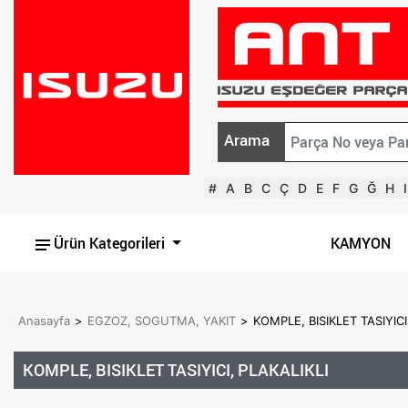
Arama
#
A
B
C
Ç
D
E
F
G
Ğ
H
I
Ürün Kategorileri
KAMYON
Anasayfa
>
EGZOZ, SOGUTMA, YAKIT
>
KOMPLE, BISIKLET TASIYIC
KOMPLE, BISIKLET TASIYICI, PLAKALIKLI