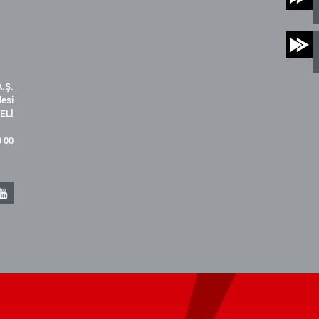
.Ş.
desi
ELİ
9 00