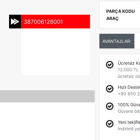
PARÇA KODU
ARAÇ
387006126001
AVANTAJLAR:
Ücretsiz K
12.000 TL +
ücretsiz ol
Hızlı Deste
+90 850 2
100% Güve
Güvenli öd
Yeni teklifl
İndirimli ye