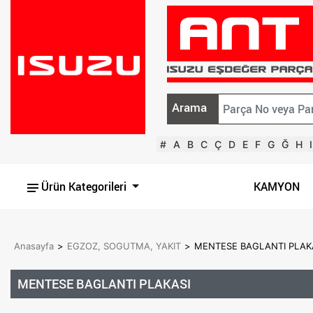
Arama
#
A
B
C
Ç
D
E
F
G
Ğ
H
I
Ürün Kategorileri
KAMYON
Anasayfa
>
EGZOZ, SOGUTMA, YAKIT
>
MENTESE BAGLANTI PLAKA
MENTESE BAGLANTI PLAKASI