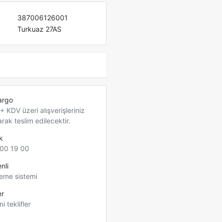
387006126001
Turkuaz 27AS
argo
 KDV üzeri alışverişleriniz
arak teslim edilecektir.
k
00 19 00
nli
eme sistemi
er
ni teklifler