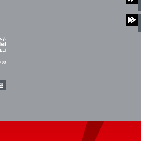
.Ş.
desi
ELİ
9 00