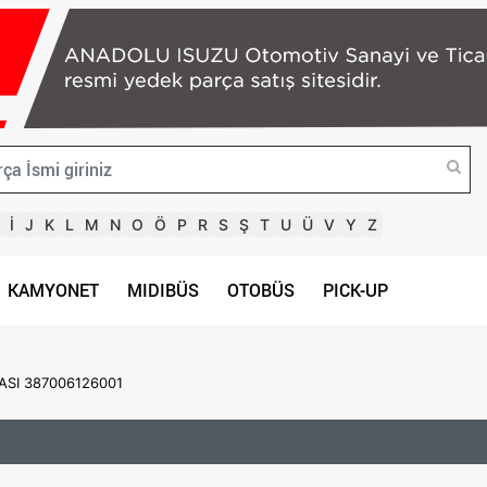
İ
J
K
L
M
N
O
Ö
P
R
S
Ş
T
U
Ü
V
Y
Z
KAMYONET
MIDIBÜS
OTOBÜS
PICK-UP
SI 387006126001