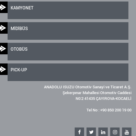
KAMYONET
MİDİBÜS
OTOBÜS
PICK-UP
ANADOLU ISUZU Otomotiv Sanayi ve Ticaret A.Ş.
Şekerpınar Mahallesi Otomotiv Caddesi
N0:2 41435 ÇAYIROVA-KOCAELİ
Tel No : +90 850 200 19 00