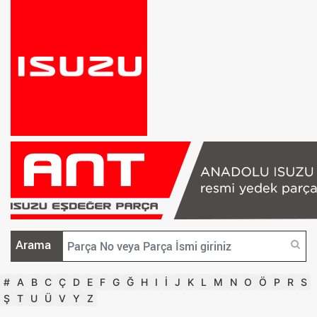
Arama
#
A
B
C
Ç
D
E
F
G
Ğ
H
I
İ
J
K
L
M
N
O
Ö
P
R
S
Ş
T
U
Ü
V
Y
Z