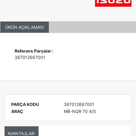
ÜRÜN AÇIKLAMASI
Referans Parçalar :
387012667001
PARÇA KODU
387012667001
ARAÇ
MB-NQR 70 A/S
AVANTAJLAR: