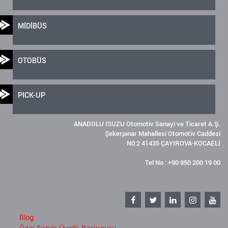
MİDİBÜS
OTOBÜS
PICK-UP
ANADOLU ISUZU Otomotiv Sanayi ve Ticaret A.Ş.
Şekerpınar Mahallesi Otomotiv Caddesi
N0:2 41435 ÇAYIROVA-KOCAELİ
Tel No : +90 850 200 19 00
Blog
Özel Servis Üyelik Başvurusu