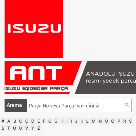
Arama
#
A
B
C
Ç
D
E
F
G
Ğ
H
I
İ
J
K
L
M
N
O
Ö
P
R
S
Ş
T
U
Ü
V
Y
Z