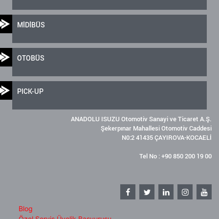
MİDİBÜS
OTOBÜS
PICK-UP
ANADOLU ISUZU Otomotiv Sanayi ve Ticaret A.Ş.
Şekerpınar Mahallesi Otomotiv Caddesi
N0:2 41435 ÇAYIROVA-KOCAELİ
Tel No : +90 850 200 19 00
Blog
Özel Servis Üyelik Başvurusu