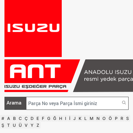
Arama
#
A
B
C
Ç
D
E
F
G
Ğ
H
I
İ
J
K
L
M
N
O
Ö
P
R
S
Ş
T
U
Ü
V
Y
Z