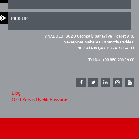
PICK-UP
ANADOLU ISUZU Otomotiv Sanayi ve Ticaret A.Ş.
Şekerpınar Mahallesi Otomotiv Caddesi
N0:2 41435 ÇAYIROVA-KOCAELİ
Tel No : +90 850 200 19 00
Blog
Özel Servis Üyelik Başvurusu