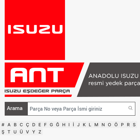
Arama
#
A
B
C
Ç
D
E
F
G
Ğ
H
I
İ
J
K
L
M
N
O
Ö
P
R
S
Ş
T
U
Ü
V
Y
Z