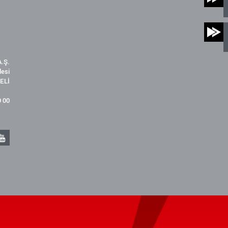
.Ş.
desi
ELİ
9 00