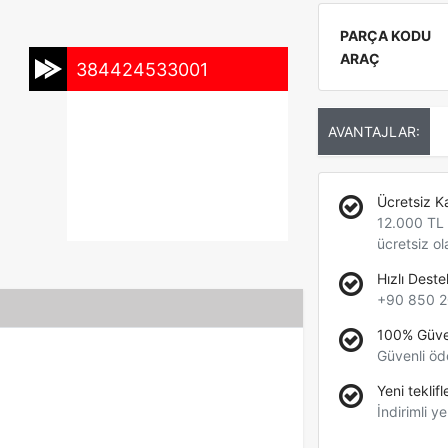
PARÇA KODU
ARAÇ
384424533001
AVANTAJLAR:
Ücretsiz K
12.000 TL +
ücretsiz ol
Hızlı Deste
+90 850 2
100% Güve
Güvenli öd
Yeni teklifl
İndirimli ye