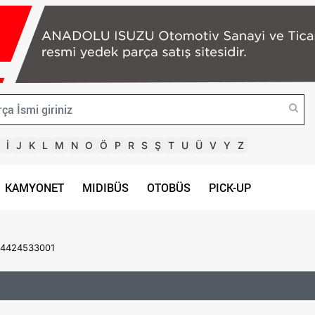
İ
J
K
L
M
N
O
Ö
P
R
S
Ş
T
U
Ü
V
Y
Z
KAMYONET
MIDIBÜS
OTOBÜS
PICK-UP
84424533001