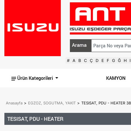
Arama
#
A
B
C
Ç
D
E
F
G
Ğ
H
I
Ürün Kategorileri
KAMYON
Anasayfa
>
EGZOZ, SOGUTMA, YAKIT
>
TESISAT, PDU - HEATER 3
TESISAT, PDU - HEATER