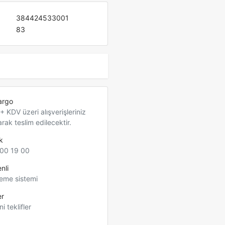
384424533001
83
argo
 KDV üzeri alışverişleriniz
arak teslim edilecektir.
k
00 19 00
nli
eme sistemi
er
ni teklifler