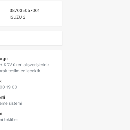
387035057001
ISUZU 2
argo
 KDV üzeri alışverişleriniz
arak teslim edilecektir.
k
00 19 00
nli
eme sistemi
er
ni teklifler