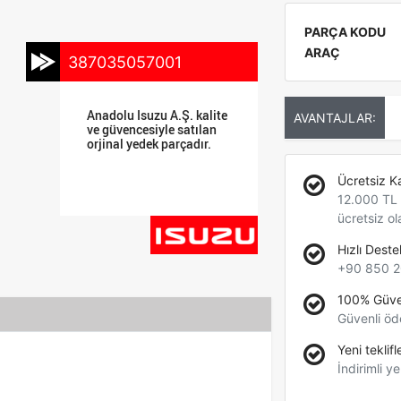
PARÇA KODU
ARAÇ
387035057001
Anadolu Isuzu A.Ş. kalite
AVANTAJLAR:
ve güvencesiyle satılan
orjinal yedek parçadır.
Ücretsiz K
12.000 TL +
ücretsiz ol
Hızlı Deste
+90 850 2
100% Güve
Güvenli öd
Yeni teklifl
İndirimli ye