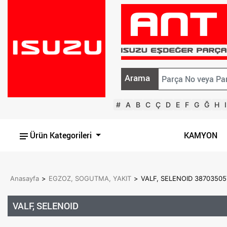
Arama
#
A
B
C
Ç
D
E
F
G
Ğ
H
I
Ürün Kategorileri
KAMYON
Anasayfa
>
EGZOZ, SOGUTMA, YAKIT
>
VALF, SELENOID 38703505
VALF, SELENOID