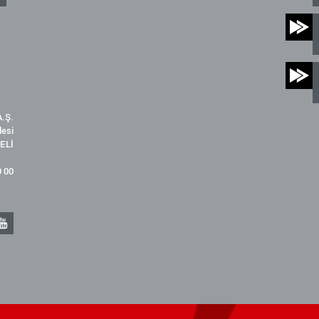
.Ş.
desi
ELİ
9 00