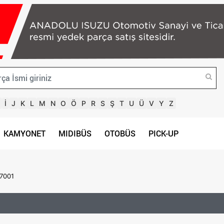
İ
J
K
L
M
N
O
Ö
P
R
S
Ş
T
U
Ü
V
Y
Z
KAMYONET
MIDIBÜS
OTOBÜS
PICK-UP
7001