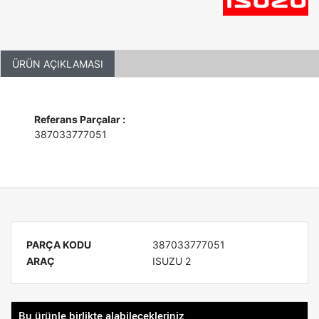
ÜRÜN AÇIKLAMASI
Referans Parçalar :
387033777051
PARÇA KODU
387033777051
ARAÇ
ISUZU 2
Bu ürünle birlikte alabilecekleriniz