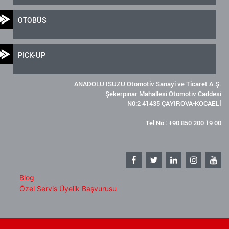
OTOBÜS
PICK-UP
ANADOLU ISUZU Otomotiv Sanayi ve Ticaret A.Ş.
Şekerpınar Mahallesi Otomotiv Caddesi
N0:2 41435 ÇAYIROVA-KOCAELİ
Tel No : +90 850 200 19 00
Blog
Özel Servis Üyelik Başvurusu