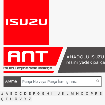
Arama
#
A
B
C
Ç
D
E
F
G
Ğ
H
I
İ
J
K
L
M
N
O
Ö
P
R
S
Ş
T
U
Ü
V
Y
Z