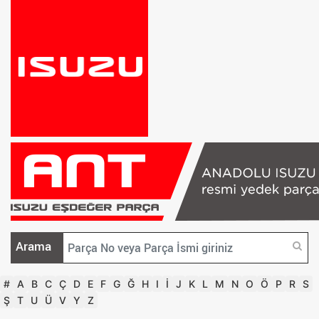
Arama
#
A
B
C
Ç
D
E
F
G
Ğ
H
I
İ
J
K
L
M
N
O
Ö
P
R
S
Ş
T
U
Ü
V
Y
Z