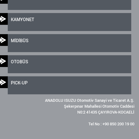
KAMYONET
MİDİBÜS
OTOBÜS
PICK-UP
ANADOLU ISUZU Otomotiv Sanayi ve Ticaret A.Ş.
Şekerpınar Mahallesi Otomotiv Caddesi
N0:2 41435 ÇAYIROVA-KOCAELİ
Tel No : +90 850 200 19 00