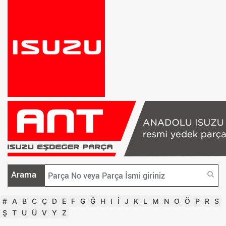
Arama
#
A
B
C
Ç
D
E
F
G
Ğ
H
I
İ
J
K
L
M
N
O
Ö
P
R
S
Ş
T
U
Ü
V
Y
Z