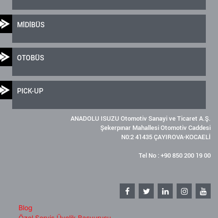
MİDİBÜS
OTOBÜS
PICK-UP
ANADOLU ISUZU Otomotiv Sanayi ve Ticaret A.Ş.
Şekerpınar Mahallesi Otomotiv Caddesi
N0:2 41435 ÇAYIROVA-KOCAELİ
Tel No : +90 850 200 19 00
Blog
Özel Servis Üyelik Başvurusu