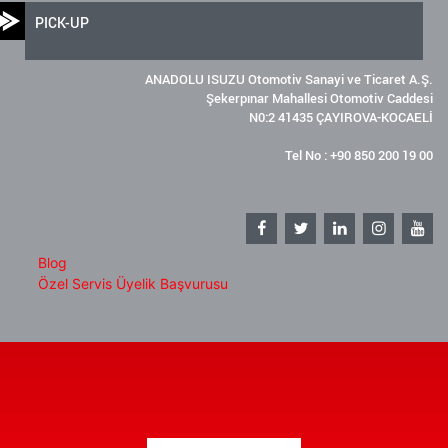
PICK-UP
ANADOLU ISUZU Otomotiv Sanayi ve Ticaret A.Ş.
Şekerpınar Mahallesi Otomotiv Caddesi
N0:2 41435 ÇAYIROVA-KOCAELİ
Tel No : +90 850 200 19 00
Blog
Özel Servis Üyelik Başvurusu