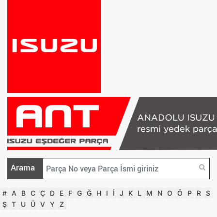
Arama
#
A
B
C
Ç
D
E
F
G
Ğ
H
I
İ
J
K
L
M
N
O
Ö
P
R
S
Ş
T
U
Ü
V
Y
Z