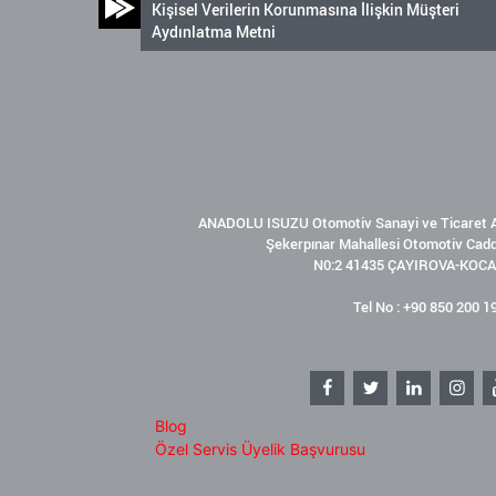
Kişisel Verilerin Korunmasına İlişkin Müşteri
Aydınlatma Metni
ANADOLU ISUZU Otomotiv Sanayi ve Ticaret A
Şekerpınar Mahallesi Otomotiv Cad
N0:2 41435 ÇAYIROVA-KOCA
Tel No : +90 850 200 1
Blog
Özel Servis Üyelik Başvurusu