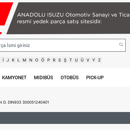
İ
J
K
L
M
N
O
Ö
P
R
S
Ş
T
U
Ü
V
Y
Z
KAMYONET
MIDIBÜS
OTOBÜS
PICK-UP
IN D. DIN933 300051240401