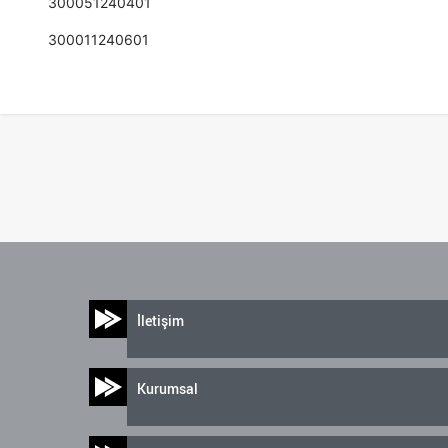
300051240401
300011240601
İletişim
Kurumsal