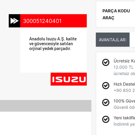
PARÇA KODU
ARAÇ
300051240401
Anadolu Isuzu A.Ş. kalite
AVANTAJLAR:
ve güvencesiyle satılan
orjinal yedek parçadır.
Ücretsiz K
12.000 TL +
ücretsiz ol
Hızlı Deste
+90 850 2
100% Güve
Güvenli öd
Yeni teklifl
İndirimli ye