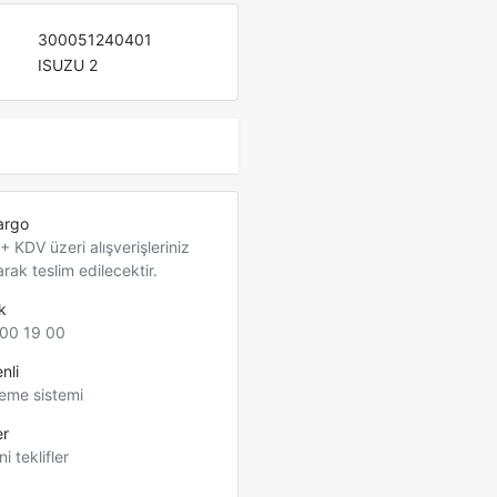
300051240401
ISUZU 2
argo
 KDV üzeri alışverişleriniz
arak teslim edilecektir.
k
00 19 00
nli
eme sistemi
er
ni teklifler