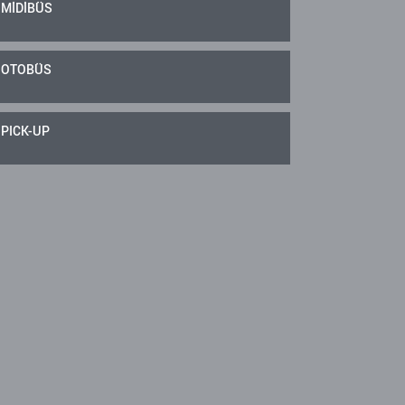
MİDİBÜS
OTOBÜS
PICK-UP