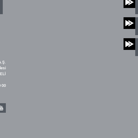
.Ş.
desi
ELİ
9 00