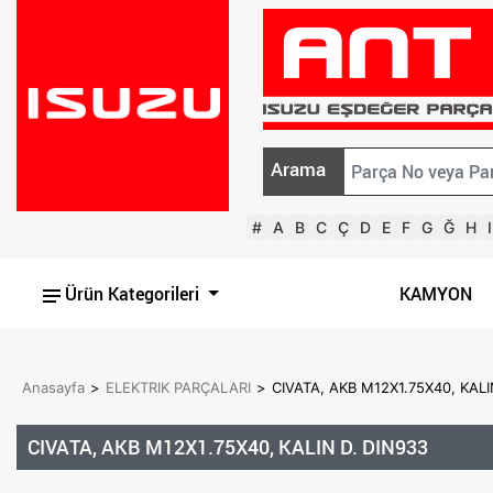
Arama
#
A
B
C
Ç
D
E
F
G
Ğ
H
I
Ürün Kategorileri
KAMYON
Anasayfa
>
ELEKTRIK PARÇALARI
>
CIVATA, AKB M12X1.75X40, KAL
CIVATA, AKB M12X1.75X40, KALIN D. DIN933