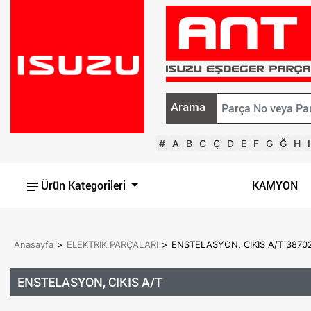
Arama
#
A
B
C
Ç
D
E
F
G
Ğ
H
I
Ürün Kategorileri
KAMYON
Anasayfa
>
ELEKTRIK PARÇALARI
>
ENSTELASYON, CIKIS A/T 3870
ENSTELASYON, CIKIS A/T