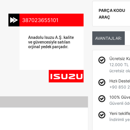
PARÇA KODU
ARAÇ
387023655101
Anadolu Isuzu A.Ş. kalite
AVANTAJLAR:
ve güvencesiyle satılan
orjinal yedek parçadır.
Ücretsiz K
12.000 TL +
ücretsiz ol
Hızlı Deste
+90 850 2
100% Güve
Güvenli öd
Yeni teklifl
İndirimli ye