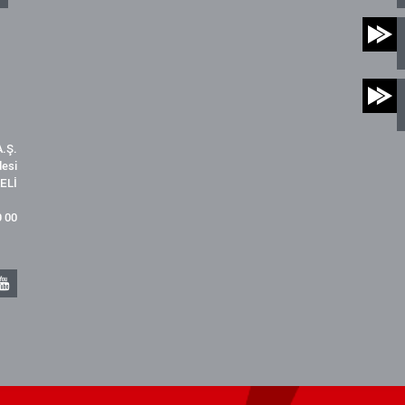
.Ş.
desi
ELİ
9 00