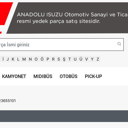
İ
J
K
L
M
N
O
Ö
P
R
S
Ş
T
U
Ü
V
Y
Z
KAMYONET
MIDIBÜS
OTOBÜS
PICK-UP
23655101