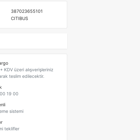
387023655101
CITIBUS
argo
 KDV üzeri alışverişleriniz
arak teslim edilecektir.
k
00 19 00
nli
eme sistemi
er
ni teklifler