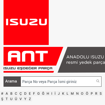
Arama
#
A
B
C
Ç
D
E
F
G
Ğ
H
I
İ
J
K
L
M
N
O
Ö
P
R
S
Ş
T
U
Ü
V
Y
Z