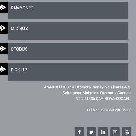
KAMYONET
MİDİBÜS
OTOBÜS
PICK-UP
ANADOLU ISUZU Otomotiv Sanayi ve Ticaret A.Ş.
Şekerpınar Mahallesi Otomotiv Caddesi
N0:2 41435 ÇAYIROVA-KOCAELİ
Tel No : +90 850 200 19 00