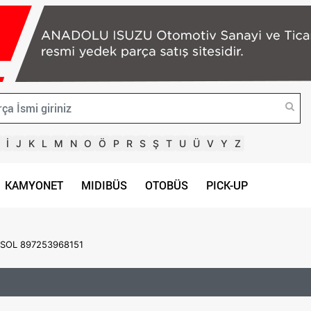
İ
J
K
L
M
N
O
Ö
P
R
S
Ş
T
U
Ü
V
Y
Z
KAMYONET
MIDIBÜS
OTOBÜS
PICK-UP
SOL 897253968151