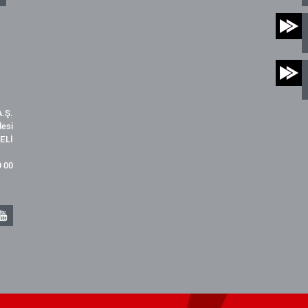
.Ş.
desi
ELİ
9 00