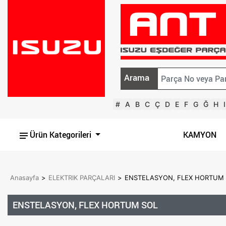
Arama
#
A
B
C
Ç
D
E
F
G
Ğ
H
I
Ürün Kategorileri
KAMYON
Anasayfa
>
ELEKTRIK PARÇALARI
>
ENSTELASYON, FLEX HORTUM 
ENSTELASYON, FLEX HORTUM SOL