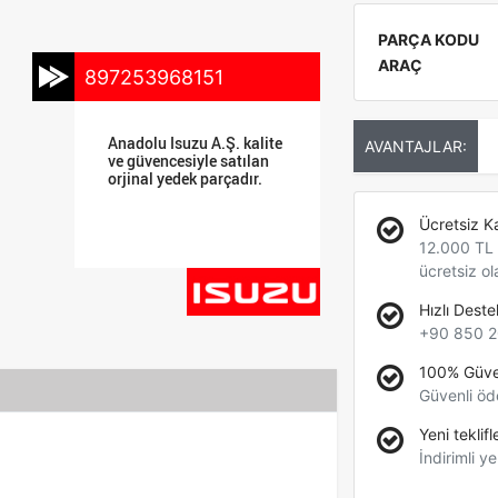
PARÇA KODU
ARAÇ
897253968151
Anadolu Isuzu A.Ş. kalite
AVANTAJLAR:
ve güvencesiyle satılan
orjinal yedek parçadır.
Ücretsiz K
12.000 TL +
ücretsiz ol
Hızlı Deste
+90 850 2
100% Güve
Güvenli öd
Yeni teklifl
İndirimli ye