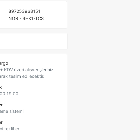
897253968151
NQR - 4HK1-TCS
argo
 KDV üzeri alışverişleriniz
arak teslim edilecektir.
k
00 19 00
nli
eme sistemi
er
ni teklifler