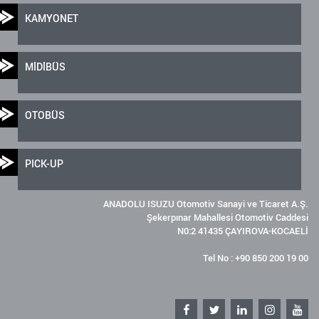
KAMYONET
MİDİBÜS
OTOBÜS
PICK-UP
ANADOLU ISUZU Otomotiv Sanayi ve Ticaret A.Ş.
Şekerpınar Mahallesi Otomotiv Caddesi
N0:2 41435 ÇAYIROVA-KOCAELİ
Tel No : +90 850 200 19 00