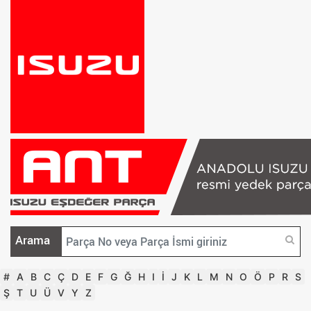
Arama
#
A
B
C
Ç
D
E
F
G
Ğ
H
I
İ
J
K
L
M
N
O
Ö
P
R
S
Ş
T
U
Ü
V
Y
Z