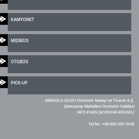
KAMYONET
MİDİBÜS
OTOBÜS
PICK-UP
ANADOLU ISUZU Otomotiv Sanayi ve Ticaret A.Ş.
Şekerpınar Mahallesi Otomotiv Caddesi
N0:2 41435 ÇAYIROVA-KOCAELİ
Tel No : +90 850 200 19 00