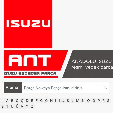
Arama
#
A
B
C
Ç
D
E
F
G
Ğ
H
I
İ
J
K
L
M
N
O
Ö
P
R
S
Ş
T
U
Ü
V
Y
Z