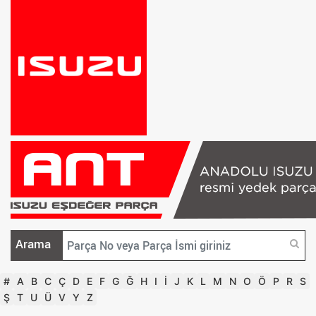
Arama
#
A
B
C
Ç
D
E
F
G
Ğ
H
I
İ
J
K
L
M
N
O
Ö
P
R
S
Ş
T
U
Ü
V
Y
Z