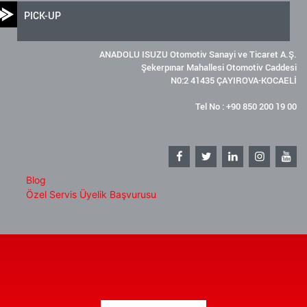
PICK-UP
ANADOLU ISUZU Otomotiv Sanayi ve Ticaret A.Ş.
Şekerpınar Mahallesi Otomotiv Caddesi
N0:2 41435 ÇAYIROVA-KOCAELİ
Tel No : +90 850 200 19 00
Blog
Özel Servis Üyelik Başvurusu