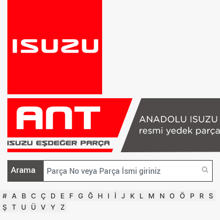
Arama
#
A
B
C
Ç
D
E
F
G
Ğ
H
I
İ
J
K
L
M
N
O
Ö
P
R
S
Ş
T
U
Ü
V
Y
Z