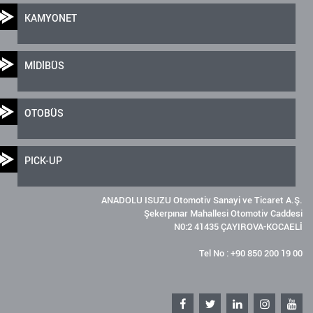
KAMYONET
MİDİBÜS
OTOBÜS
PICK-UP
ANADOLU ISUZU Otomotiv Sanayi ve Ticaret A.Ş.
Şekerpınar Mahallesi Otomotiv Caddesi
N0:2 41435 ÇAYIROVA-KOCAELİ
Tel No : +90 850 200 19 00