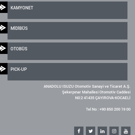
KAMYONET
MİDİBÜS
OTOBÜS
PICK-UP
ANADOLU ISUZU Otomotiv Sanayi ve Ticaret A.Ş.
Şekerpınar Mahallesi Otomotiv Caddesi
N0:2 41435 ÇAYIROVA-KOCAELİ
Tel No : +90 850 200 19 00