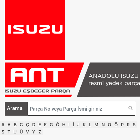
Arama
#
A
B
C
Ç
D
E
F
G
Ğ
H
I
İ
J
K
L
M
N
O
Ö
P
R
S
Ş
T
U
Ü
V
Y
Z