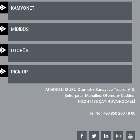
KAMYONET
MİDİBÜS
OTOBÜS
PICK-UP
ANADOLU ISUZU Otomotiv Sanayi ve Ticaret A.Ş.
Şekerpınar Mahallesi Otomotiv Caddesi
N0:2 41435 ÇAYIROVA-KOCAELİ
Tel No : +90 850 200 19 00