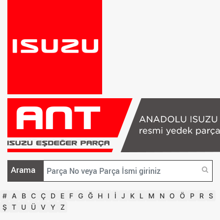
Arama
#
A
B
C
Ç
D
E
F
G
Ğ
H
I
İ
J
K
L
M
N
O
Ö
P
R
S
Ş
T
U
Ü
V
Y
Z