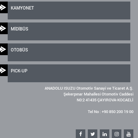
KAMYONET
MİDİBÜS
OTOBÜS
PICK-UP
ANADOLU ISUZU Otomotiv Sanayi ve Ticaret A.Ş.
Şekerpınar Mahallesi Otomotiv Caddesi
N0:2 41435 ÇAYIROVA-KOCAELİ
Tel No : +90 850 200 19 00