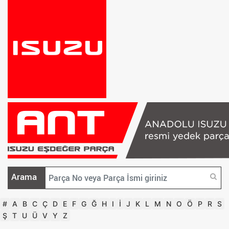
Arama
#
A
B
C
Ç
D
E
F
G
Ğ
H
I
İ
J
K
L
M
N
O
Ö
P
R
S
Ş
T
U
Ü
V
Y
Z