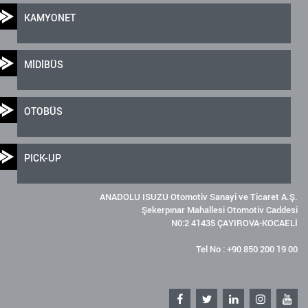
KAMYONET
MİDİBÜS
OTOBÜS
PICK-UP
ANADOLU ISUZU Otomotiv Sanayi ve Ticaret A.Ş.
Şekerpınar Mahallesi Otomotiv Caddesi
N0:2 41435 ÇAYIROVA-KOCAELİ
Tel No : +90 850 200 19 00