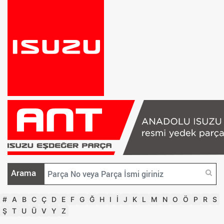
Arama
#
A
B
C
Ç
D
E
F
G
Ğ
H
I
İ
J
K
L
M
N
O
Ö
P
R
S
Ş
T
U
Ü
V
Y
Z