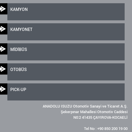
KAMYON
KAMYONET
MİDİBÜS
OTOBÜS
PICK-UP
ANADOLU ISUZU Otomotiv Sanayi ve Ticaret A.Ş.
Şekerpınar Mahallesi Otomotiv Caddesi
N0:2 41435 ÇAYIROVA-KOCAELİ
Tel No : +90 850 200 19 00