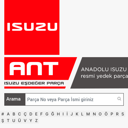
Arama
#
A
B
C
Ç
D
E
F
G
Ğ
H
I
İ
J
K
L
M
N
O
Ö
P
R
S
Ş
T
U
Ü
V
Y
Z