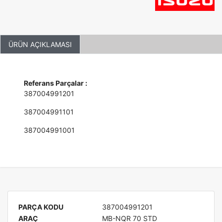
ÜRÜN AÇIKLAMASI
Referans Parçalar :
387004991201
387004991101
387004991001
PARÇA KODU
387004991201
ARAÇ
MB-NQR 70 STD