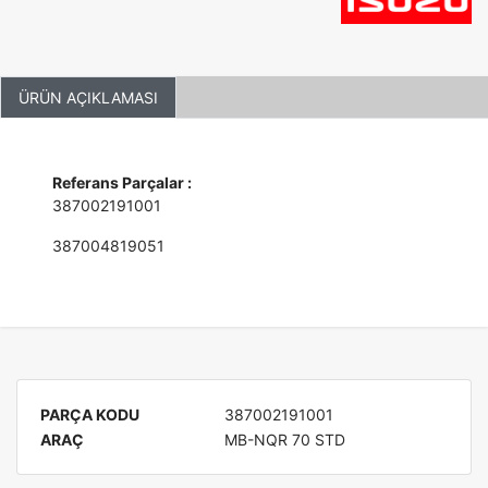
ÜRÜN AÇIKLAMASI
Referans Parçalar :
387002191001
387004819051
PARÇA KODU
387002191001
ARAÇ
MB-NQR 70 STD