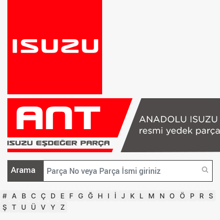
Arama
#
A
B
C
Ç
D
E
F
G
Ğ
H
I
İ
J
K
L
M
N
O
Ö
P
R
S
Ş
T
U
Ü
V
Y
Z