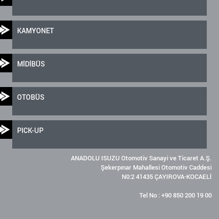
KAMYONET
MİDİBÜS
OTOBÜS
PICK-UP
ANADOLU ISUZU Otomotiv Sanayi ve Ticaret A.Ş.
Şekerpınar Mahallesi Otomotiv Caddesi
N0:2 41435 ÇAYIROVA-KOCAELİ
Tel No : +90 850 200 19 00