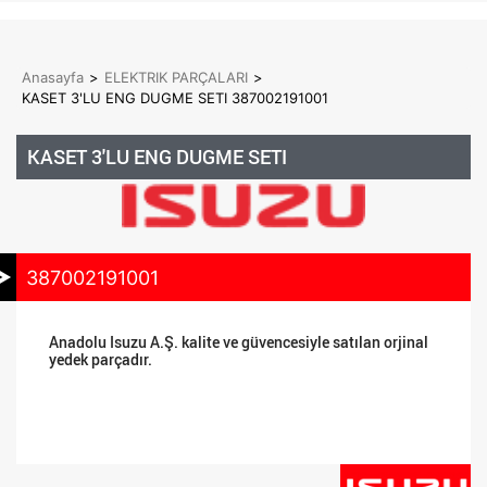
Anasayfa
>
ELEKTRIK PARÇALARI
>
KASET 3'LU ENG DUGME SETI 387002191001
KASET 3'LU ENG DUGME SETI
387002191001
Anadolu Isuzu A.Ş. kalite ve güvencesiyle satılan orjinal
yedek parçadır.