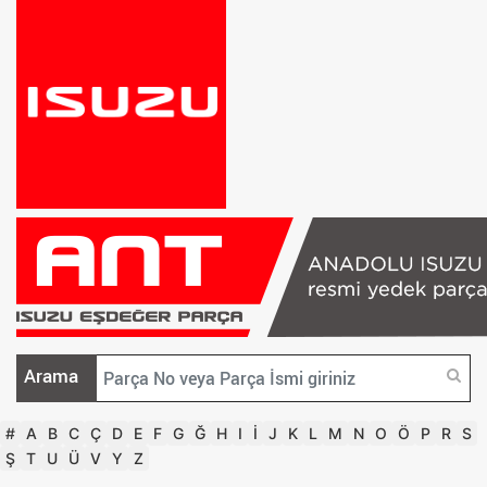
Arama
#
A
B
C
Ç
D
E
F
G
Ğ
H
I
İ
J
K
L
M
N
O
Ö
P
R
S
Ş
T
U
Ü
V
Y
Z