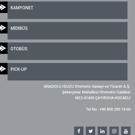
KAMYONET
MİDİBÜS
OTOBÜS
PICK-UP
ANADOLU ISUZU Otomotiv Sanayi ve Ticaret A.Ş.
Şekerpınar Mahallesi Otomotiv Caddesi
N0:2 41435 ÇAYIROVA-KOCAELİ
Tel No : +90 850 200 19 00