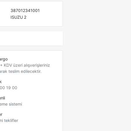
387012341001
ISUZU 2
argo
 KDV üzeri alışverişleriniz
arak teslim edilecektir.
k
00 19 00
nli
eme sistemi
er
ni teklifler