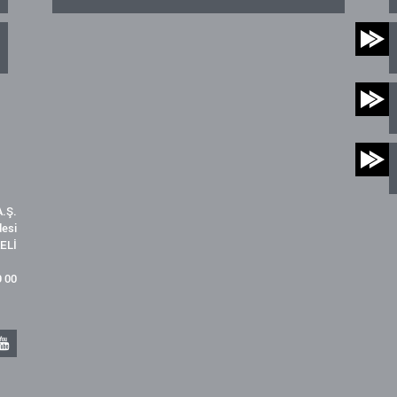
.Ş.
desi
ELİ
9 00