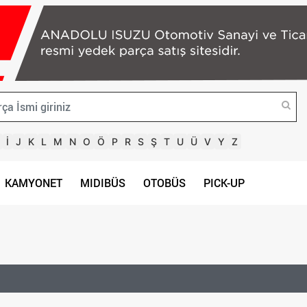
İ
J
K
L
M
N
O
Ö
P
R
S
Ş
T
U
Ü
V
Y
Z
KAMYONET
MIDIBÜS
OTOBÜS
PICK-UP