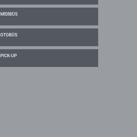
MİDİBÜS
OTOBÜS
PICK-UP