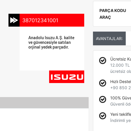
PARÇA KODU
ARAÇ
387012341001
Anadolu Isuzu A.Ş. kalite
AVANTAJLAR:
ve güvencesiyle satılan
orjinal yedek parçadır.
Ücretsiz K
12.000 TL +
ücretsiz ol
Hızlı Deste
+90 850 2
100% Güve
Güvenli öd
Yeni teklifl
İndirimli ye