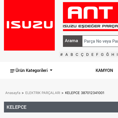
Arama
#
A
B
C
Ç
D
E
F
G
Ğ
H
I
Ürün Kategorileri
KAMYON
Anasayfa
>
ELEKTRIK PARÇALARI
>
KELEPCE 387012341001
KELEPCE