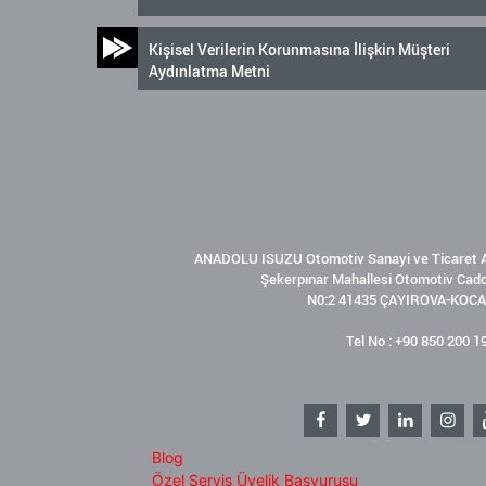
Kişisel Verilerin Korunmasına İlişkin Müşteri
Aydınlatma Metni
ANADOLU ISUZU Otomotiv Sanayi ve Ticaret A
Şekerpınar Mahallesi Otomotiv Cad
N0:2 41435 ÇAYIROVA-KOCA
Tel No : +90 850 200 1
Blog
Özel Servis Üyelik Başvurusu