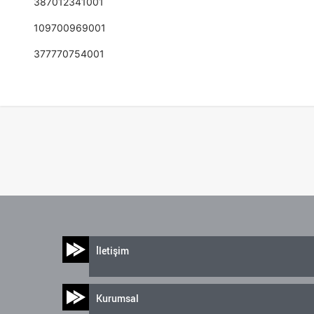
387012341001
109700969001
377770754001
İletişim
Kurumsal