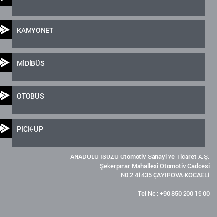
KAMYONET
MİDİBÜS
OTOBÜS
PICK-UP
ANADOLU ISUZU Otomotiv Sanayi ve Ticaret A.Ş.
Şekerpınar Mahallesi Otomotiv Caddesi
N0:2 41435 ÇAYIROVA-KOCAELİ
Tel No : +90 850 200 19 00