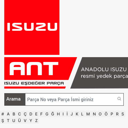
Arama
#
A
B
C
Ç
D
E
F
G
Ğ
H
I
İ
J
K
L
M
N
O
Ö
P
R
S
Ş
T
U
Ü
V
Y
Z