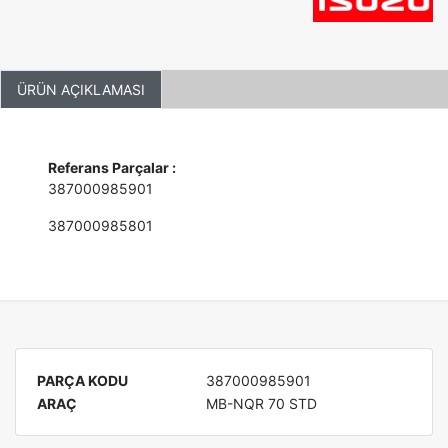
ÜRÜN AÇIKLAMASI
Referans Parçalar :
387000985901
387000985801
PARÇA KODU
387000985901
ARAÇ
MB-NQR 70 STD