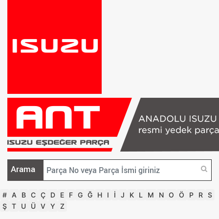
Arama
#
A
B
C
Ç
D
E
F
G
Ğ
H
I
İ
J
K
L
M
N
O
Ö
P
R
S
Ş
T
U
Ü
V
Y
Z