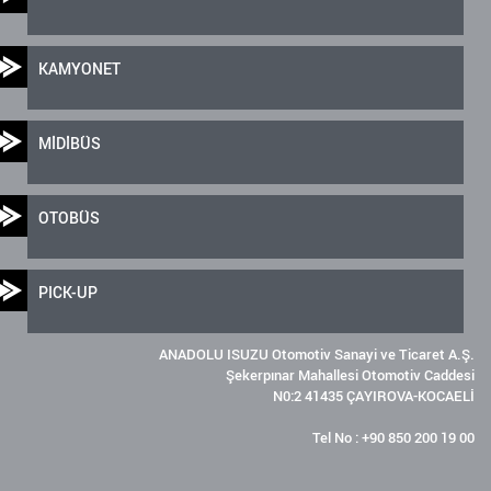
KAMYONET
MİDİBÜS
OTOBÜS
PICK-UP
ANADOLU ISUZU Otomotiv Sanayi ve Ticaret A.Ş.
Şekerpınar Mahallesi Otomotiv Caddesi
N0:2 41435 ÇAYIROVA-KOCAELİ
Tel No : +90 850 200 19 00