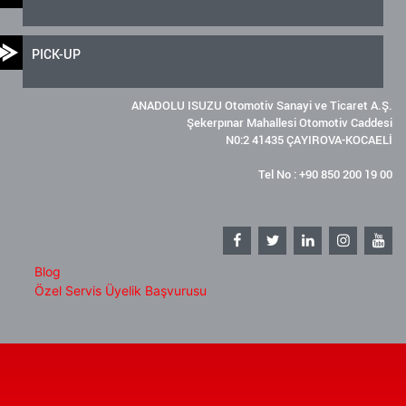
PICK-UP
ANADOLU ISUZU Otomotiv Sanayi ve Ticaret A.Ş.
Şekerpınar Mahallesi Otomotiv Caddesi
N0:2 41435 ÇAYIROVA-KOCAELİ
Tel No : +90 850 200 19 00
Blog
Özel Servis Üyelik Başvurusu