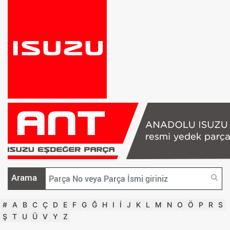
Arama
#
A
B
C
Ç
D
E
F
G
Ğ
H
I
İ
J
K
L
M
N
O
Ö
P
R
S
Ş
T
U
Ü
V
Y
Z