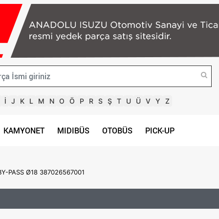
İ
J
K
L
M
N
O
Ö
P
R
S
Ş
T
U
Ü
V
Y
Z
KAMYONET
MIDIBÜS
OTOBÜS
PICK-UP
BY-PASS Ø18 387026567001