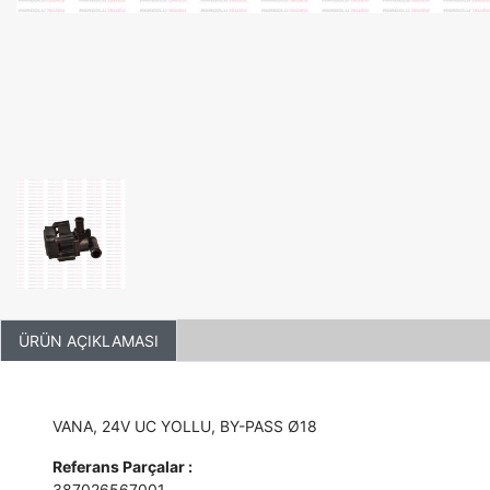
ÜRÜN AÇIKLAMASI
VANA, 24V UC YOLLU, BY-PASS Ø18
Referans Parçalar :
387026567001