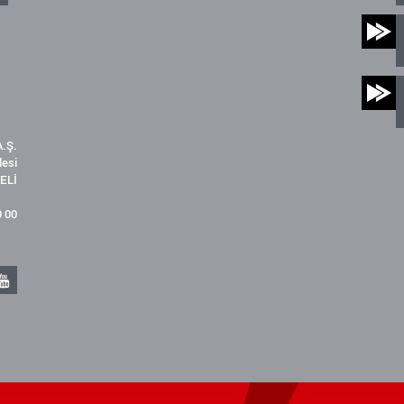
.Ş.
desi
ELİ
9 00