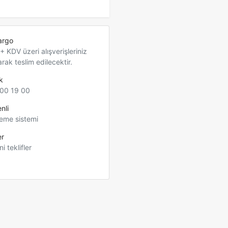
argo
 KDV üzeri alışverişleriniz
arak teslim edilecektir.
k
00 19 00
nli
eme sistemi
er
ni teklifler