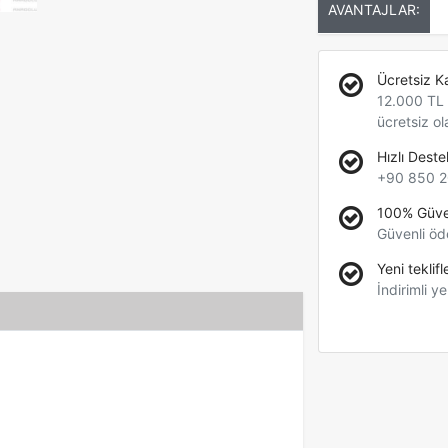
AVANTAJLAR:
Ücretsiz K
12.000 TL +
ücretsiz ol
Hızlı Deste
+90 850 2
100% Güve
Güvenli öd
Yeni teklifl
İndirimli ye