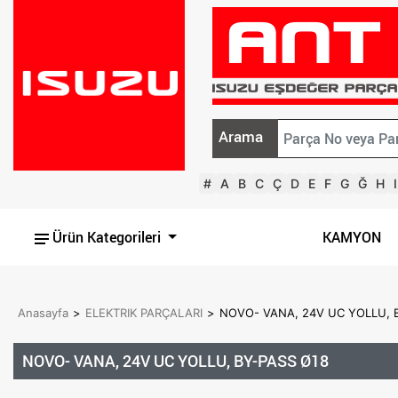
Arama
#
A
B
C
Ç
D
E
F
G
Ğ
H
I
Ürün Kategorileri
KAMYON
Anasayfa
>
ELEKTRIK PARÇALARI
>
NOVO- VANA, 24V UC YOLLU, 
NOVO- VANA, 24V UC YOLLU, BY-PASS Ø18