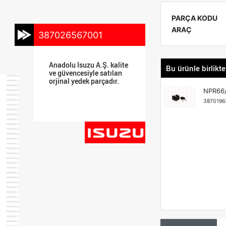
PARÇA KODU
ARAÇ
387026567001
Anadolu Isuzu A.Ş. kalite
Bu ürünle birlikte
ve güvencesiyle satılan
orjinal yedek parçadır.
NPR66/
3870196