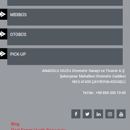
MİDİBÜS
OTOBÜS
PICK-UP
ANADOLU ISUZU Otomotiv Sanayi ve Ticaret A.Ş.
Şekerpınar Mahallesi Otomotiv Caddesi
N0:2 41435 ÇAYIROVA-KOCAELİ
Tel No : +90 850 200 19 00
Blog
Özel Servis Üyelik Başvurusu