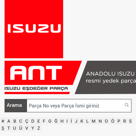
Arama
#
A
B
C
Ç
D
E
F
G
Ğ
H
I
İ
J
K
L
M
N
O
Ö
P
R
S
Ş
T
U
Ü
V
Y
Z