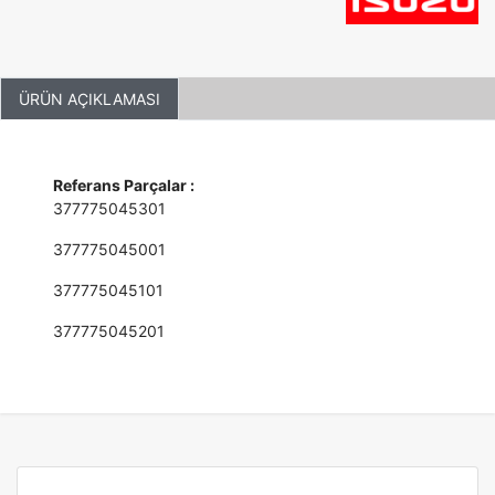
ÜRÜN AÇIKLAMASI
Referans Parçalar :
377775045301
377775045001
377775045101
377775045201