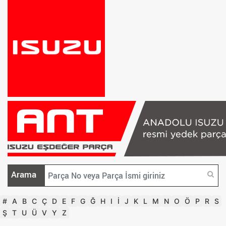
Arama
#
A
B
C
Ç
D
E
F
G
Ğ
H
I
İ
J
K
L
M
N
O
Ö
P
R
S
Ş
T
U
Ü
V
Y
Z