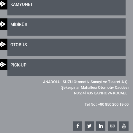
KAMYONET
MİDİBÜS
OTOBÜS
PICK-UP
ANADOLU ISUZU Otomotiv Sanayi ve Ticaret A.Ş.
Şekerpınar Mahallesi Otomotiv Caddesi
N0:2 41435 ÇAYIROVA-KOCAELİ
Tel No : +90 850 200 19 00