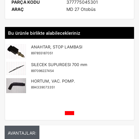
PARÇA KODU
377775045301
ARAÇ
MD 27 Otobüs
Bu ürünle birlikte alabilecekleriniz
ANAHTAR, STOP LAMBASI
897855187051
SILECEK SUPURGESI 700 mm
897096227454
HORTUM, VAC. POMP.
894339073351
AVANTAJLAR: