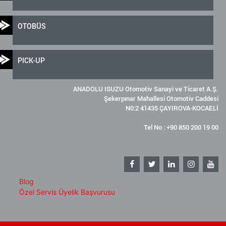
OTOBÜS
PICK-UP
ANADOLU ISUZU Otomotiv Sanayi ve Ticaret A.Ş.
Şekerpınar Mahallesi Otomotiv Caddesi
N0:2 41435 ÇAYIROVA-KOCAELİ
Tel No : +90 850 200 19 00
Blog
Özel Servis Üyelik Başvurusu