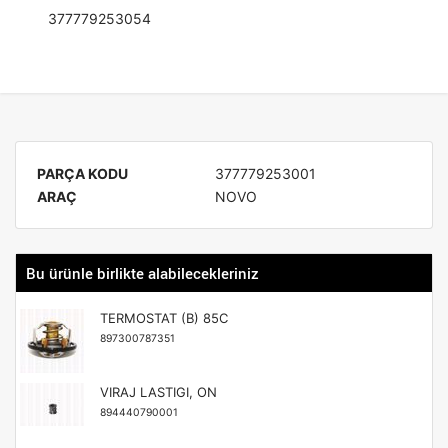
377779253054
PARÇA KODU
377779253001
ARAÇ
NOVO
Bu ürünle birlikte alabilecekleriniz
TERMOSTAT (B) 85C
897300787351
VIRAJ LASTIGI, ON
894440790001