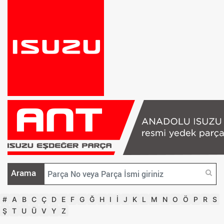
Arama
#
A
B
C
Ç
D
E
F
G
Ğ
H
I
İ
J
K
L
M
N
O
Ö
P
R
S
Ş
T
U
Ü
V
Y
Z