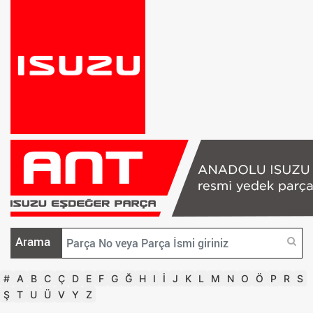
Arama
#
A
B
C
Ç
D
E
F
G
Ğ
H
I
İ
J
K
L
M
N
O
Ö
P
R
S
Ş
T
U
Ü
V
Y
Z