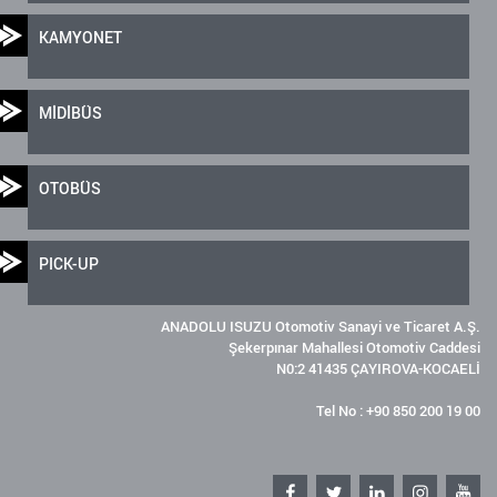
KAMYONET
MİDİBÜS
OTOBÜS
PICK-UP
ANADOLU ISUZU Otomotiv Sanayi ve Ticaret A.Ş.
Şekerpınar Mahallesi Otomotiv Caddesi
N0:2 41435 ÇAYIROVA-KOCAELİ
Tel No : +90 850 200 19 00