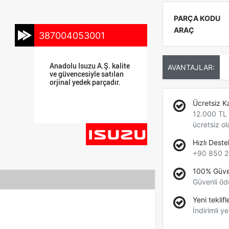
PARÇA KODU
ARAÇ
387004053001
Anadolu Isuzu A.Ş. kalite
AVANTAJLAR:
ve güvencesiyle satılan
orjinal yedek parçadır.
Ücretsiz K
12.000 TL +
ücretsiz ol
Hızlı Deste
+90 850 2
100% Güve
Güvenli öd
Yeni teklifl
İndirimli ye