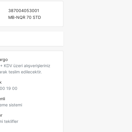
387004053001
MB-NQR 70 STD
argo
 KDV üzeri alışverişleriniz
arak teslim edilecektir.
k
00 19 00
nli
eme sistemi
er
ni teklifler