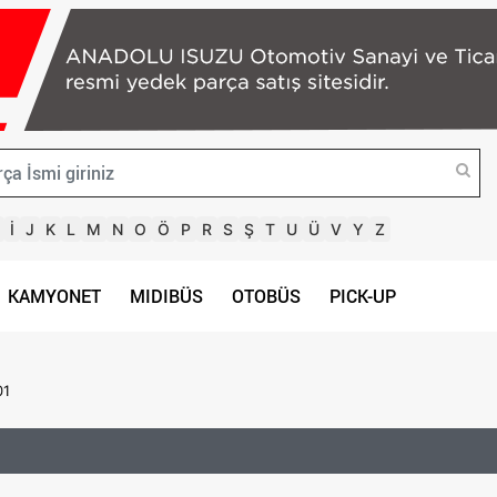
İ
J
K
L
M
N
O
Ö
P
R
S
Ş
T
U
Ü
V
Y
Z
KAMYONET
MIDIBÜS
OTOBÜS
PICK-UP
01