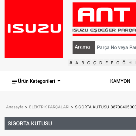
Arama
#
A
B
C
Ç
D
E
F
G
Ğ
H
I
Ürün Kategorileri
KAMYON
Anasayfa
>
ELEKTRIK PARÇALARI
>
SIGORTA KUTUSU 3870040530
SIGORTA KUTUSU