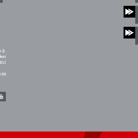
.Ş.
desi
ELİ
9 00