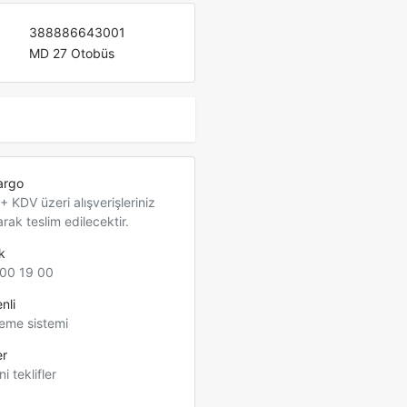
388886643001
MD 27 Otobüs
argo
 KDV üzeri alışverişleriniz
arak teslim edilecektir.
k
00 19 00
nli
eme sistemi
er
ni teklifler