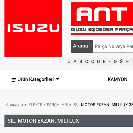
Arama
#
A
B
C
Ç
D
E
F
G
Ğ
H
I
Ürün Kategorileri
KAMYON
Anasayfa
>
ELEKTRIK PARÇALARI
>
SIL. MOTOR EKZAN. MILI LUX 
SIL. MOTOR EKZAN. MILI LUX