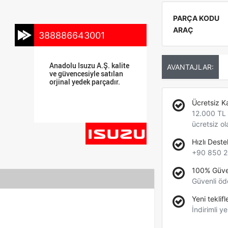
PARÇA KODU
ARAÇ
388886643001
Anadolu Isuzu A.Ş. kalite
AVANTAJLAR:
ve güvencesiyle satılan
orjinal yedek parçadır.
Ücretsiz K
12.000 TL +
ücretsiz ol
Hızlı Deste
+90 850 2
100% Güve
Güvenli öd
Yeni teklifl
İndirimli ye