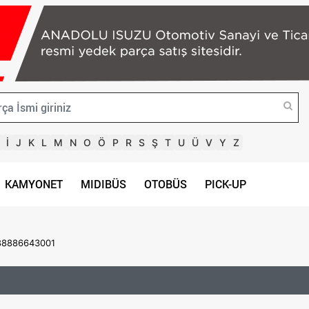
İ
J
K
L
M
N
O
Ö
P
R
S
Ş
T
U
Ü
V
Y
Z
KAMYONET
MIDIBÜS
OTOBÜS
PICK-UP
388886643001