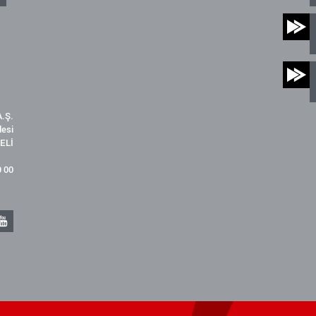
.Ş.
desi
ELİ
9 00