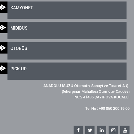
KAMYONET
MİDİBÜS
OTOBÜS
PICK-UP
ANADOLU ISUZU Otomotiv Sanayi ve Ticaret A.Ş.
Şekerpınar Mahallesi Otomotiv Caddesi
N0:2 41435 ÇAYIROVA-KOCAELİ
Tel No : +90 850 200 19 00