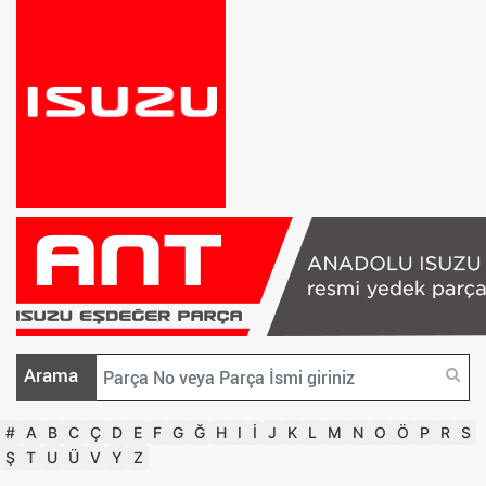
Arama
#
A
B
C
Ç
D
E
F
G
Ğ
H
I
İ
J
K
L
M
N
O
Ö
P
R
S
Ş
T
U
Ü
V
Y
Z