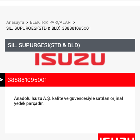
Anasayfa
>
ELEKTRIK PARÇALARI
>
SIL. SUPURGESI(STD & BLD) 388881095001
SIL. SUPURGESI(STD & BLD)
388881095001
Anadolu Isuzu A.Ş. kalite ve güvencesiyle satılan orjinal
yedek parçadır.