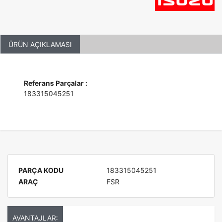
ÜRÜN AÇIKLAMASI
Referans Parçalar :
183315045251
PARÇA KODU
183315045251
ARAÇ
FSR
AVANTAJLAR: