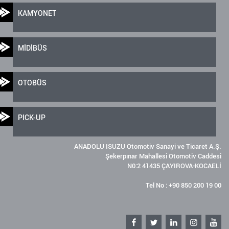
KAMYONET
MİDİBÜS
OTOBÜS
PICK-UP
ANADOLU ISUZU Otomotiv Sanayi ve Ticaret A.Ş.
Şekerpınar Mahallesi Otomotiv Caddesi
N0:2 41435 ÇAYIROVA-KOCAELİ
Tel No : +90 850 200 19 00