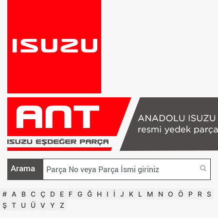
Arama
#
A
B
C
Ç
D
E
F
G
Ğ
H
I
İ
J
K
L
M
N
O
Ö
P
R
S
Ş
T
U
Ü
V
Y
Z