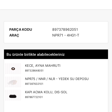
PARÇA KODU
897378962051
ARAÇ
NPR71 - 4HG1-T
Bu ürünle birlikte alabilecekleriniz
KECE, AYNA MAHRUTI
897328648051
NPR75 / NNR / NLR - YEDEK SU DEPOSU
897387632101
KAPI ACMA KOLU, DIS-SOL
897867722101