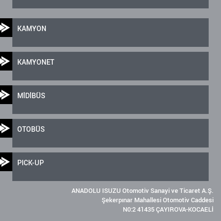
KAMYON
KAMYONET
MİDİBÜS
OTOBÜS
PICK-UP
ANADOLU ISUZU Otomotiv Sanayi ve Ticaret A.Ş.
Şekerpınar Mahallesi Otomotiv Caddesi
N0:2 41435 ÇAYIROVA-KOCAELİ