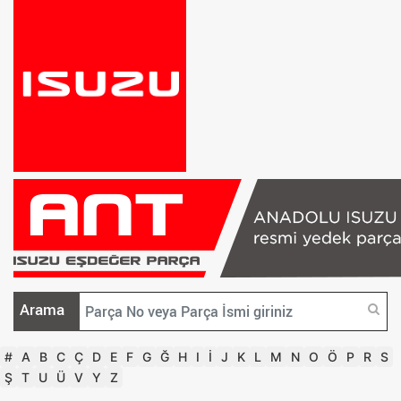
Arama
#
A
B
C
Ç
D
E
F
G
Ğ
H
I
İ
J
K
L
M
N
O
Ö
P
R
S
Ş
T
U
Ü
V
Y
Z