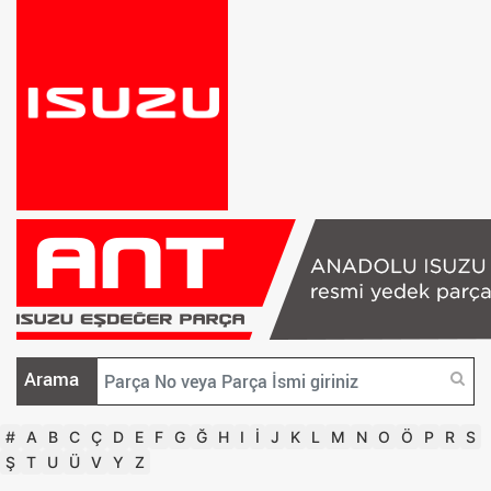
Arama
#
A
B
C
Ç
D
E
F
G
Ğ
H
I
İ
J
K
L
M
N
O
Ö
P
R
S
Ş
T
U
Ü
V
Y
Z