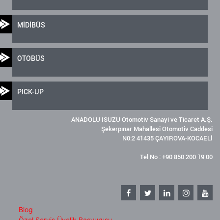
MİDİBÜS
OTOBÜS
PICK-UP
ANADOLU ISUZU Otomotiv Sanayi ve Ticaret A.Ş.
Şekerpınar Mahallesi Otomotiv Caddesi
N0:2 41435 ÇAYIROVA-KOCAELİ
Tel No : +90 850 200 19 00
Blog
Özel Servis Üyelik Başvurusu