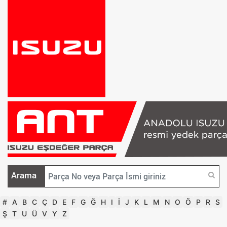
Arama
#
A
B
C
Ç
D
E
F
G
Ğ
H
I
İ
J
K
L
M
N
O
Ö
P
R
S
Ş
T
U
Ü
V
Y
Z