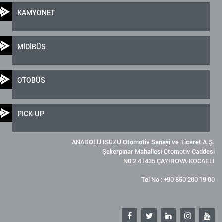
KAMYONET
MİDİBÜS
OTOBÜS
PICK-UP
ANADOLU ISUZU Otomotiv Sanayi ve Ticaret A.Ş.
Şekerpınar Mahallesi Otomotiv Caddesi
N0:2 41435 ÇAYIROVA-KOCAELİ
Tel No : +90 850 200 19 00