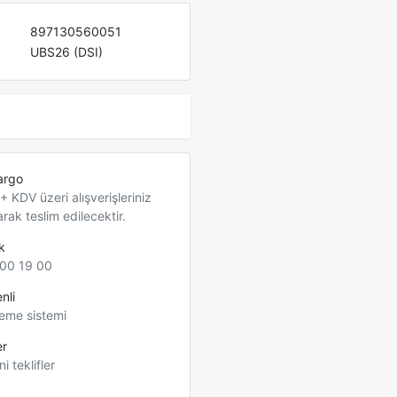
897130560051
UBS26 (DSI)
argo
 KDV üzeri alışverişleriniz
arak teslim edilecektir.
k
00 19 00
nli
eme sistemi
er
ni teklifler