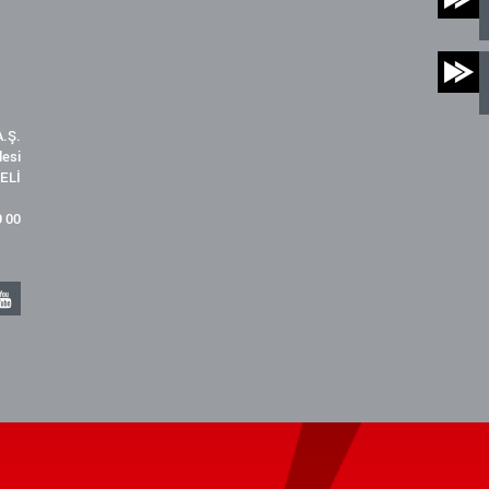
.Ş.
desi
ELİ
9 00