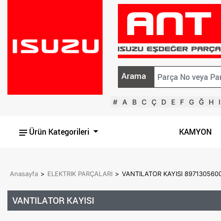
Arama
#
A
B
C
Ç
D
E
F
G
Ğ
H
I
Ürün Kategorileri
KAMYON
Anasayfa
>
ELEKTRIK PARÇALARI
>
VANTILATOR KAYISI 897130560
VANTILATOR KAYISI