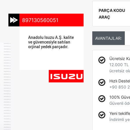
PARÇA KODU
ARAÇ
897130560051
Anadolu Isuzu A.Ş. kalite
AVANTAJLAR:
ve güvencesiyle satılan
orjinal yedek parçadır.
Ücretsiz K
12.000 TL +
ücretsiz ol
Hızlı Deste
+90 850 2
100% Güve
Güvenli öd
Yeni teklifl
İndirimli ye