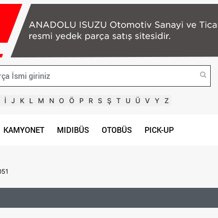
İ
J
K
L
M
N
O
Ö
P
R
S
Ş
T
U
Ü
V
Y
Z
KAMYONET
MIDIBÜS
OTOBÜS
PICK-UP
051