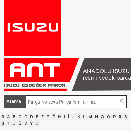
Arama
#
A
B
C
Ç
D
E
F
G
Ğ
H
I
İ
J
K
L
M
N
O
Ö
P
R
S
Ş
T
U
Ü
V
Y
Z