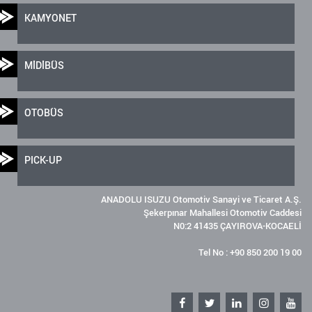
KAMYONET
MİDİBÜS
OTOBÜS
PICK-UP
ANADOLU ISUZU Otomotiv Sanayi ve Ticaret A.Ş.
Şekerpınar Mahallesi Otomotiv Caddesi
N0:2 41435 ÇAYIROVA-KOCAELİ
Tel No : +90 850 200 19 00